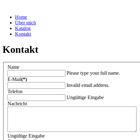
Home
Über mich
Katalog
Kontakt
Kontakt
Name
Please type your full name.
E-Mail
(*)
Invalid email address.
Telefon
Ungültige Eingabe
Nachricht
Ungültige Eingabe